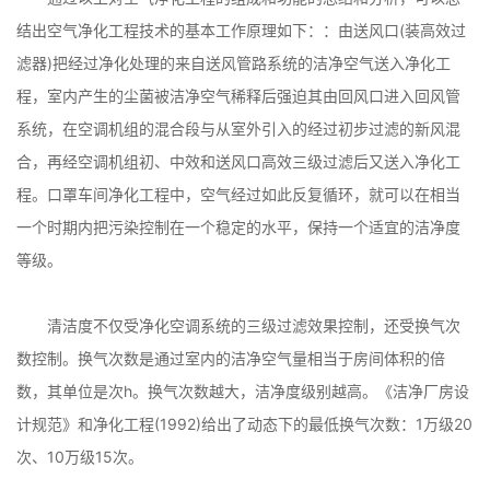
结出空气净化工程技术的基本工作原理如下：：由送风口(装高效过
滤器)把经过净化处理的来自送风管路系统的洁净空气送入净化工
程，室内产生的尘菌被洁净空气稀释后强迫其由回风口进入回风管
系统，在空调机组的混合段与从室外引入的经过初步过滤的新风混
合，再经空调机组初、中效和送风口高效三级过滤后又送入净化工
程。口罩车间净化工程中，空气经过如此反复循环，就可以在相当
一个时期内把污染控制在一个稳定的水平，保持一个适宜的洁净度
等级。
清洁度不仅受净化空调系统的三级过滤效果控制，还受换气次
数控制。换气次数是通过室内的洁净空气量相当于房间体积的倍
数，其单位是次h。换气次数越大，洁净度级别越高。《洁净厂房设
计规范》和净化工程(1992)给出了动态下的最低换气次数：1万级20
次、10万级15次。